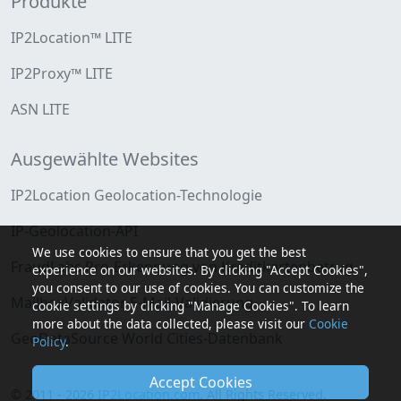
Produkte
IP2Location™ LITE
IP2Proxy™ LITE
ASN LITE
Ausgewählte Websites
IP2Location Geolocation-Technologie
IP-Geolocation-API
We use cookies to ensure that you get the best
FraudLabs Pro-Erkennung von Kreditkartenbetrug
experience on our websites. By clicking "Accept Cookies",
you consent to our use of cookies. You can customize the
MailboxValidator E-Mail-Validierung
cookie settings by clicking "Manage Cookies". To learn
more about the data collected, please visit our
Cookie
GeoDataSource World Cities-Datenbank
Policy
.
Accept Cookies
© 2011 - 2026
IP2Location.com
. All Rights Reserved.