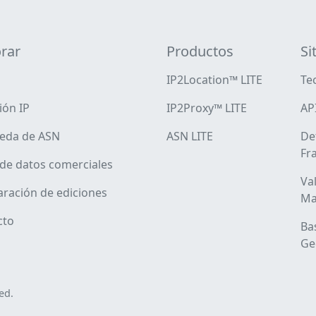
rar
Productos
Si
IP2Location™ LITE
Te
ión IP
IP2Proxy™ LITE
AP
eda de ASN
ASN LITE
De
Fr
de datos comerciales
Va
ración de ediciones
Ma
cto
Ba
Ge
ed.