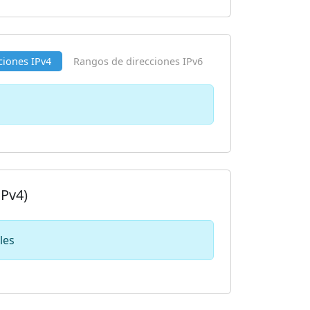
ciones IPv4
Rangos de direcciones IPv6
IPv4)
les