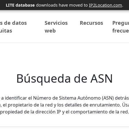
LITE database
downloads have moved to
IP2Location.com
.
s de datos
Servicios
Recursos
Pregu
uitas
web
frecu
Búsqueda de ASN
 identificar el Número de Sistema Autónomo (ASN) detrás 
), el propietario de la red y los detalles de enrutamiento. 
propiedad de la dirección IP y el comportamiento de la red.