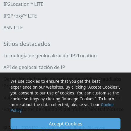
IP2Location™ LITE
IP2Proxy™ LITE
ASN LITE
Sitios destacados
Tecnología de geolocalización IP2Location
API de geolocalización de IP
Detección de fraude de tarjetas de crédito FraudLabs
We use cookies to ensure that you get the best
Pro
experience on our websites. By clicking "Accept Cookies",
you consent to our use of cookies. You can customize the
Validación de correo electrónico de MailboxValidator
cookie settings by clicking "Manage Cookies". To learn
more about the data collected, please visit our
Cookie
Base de datos de ciudades del mundo GeoDataSource
Policy
.
Accept Cookies
© 2011 - 2026
IP2Location.com
. All Rights Reserved.