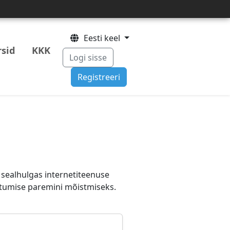
Eesti keel
rsid
KKK
Logi sisse
Registreeri
 sealhulgas internetiteenuse
itumise paremini mõistmiseks.