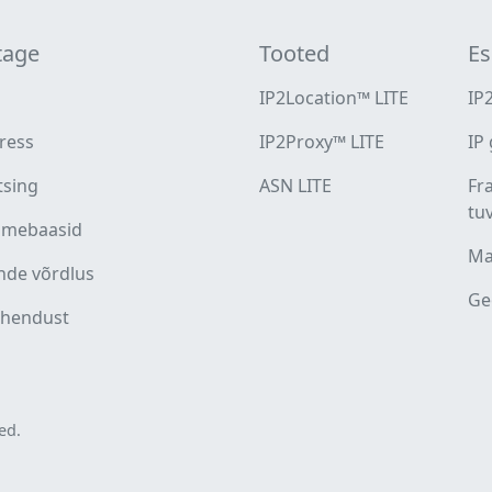
tage
Tooted
Es
IP2Location™ LITE
IP
ress
IP2Proxy™ LITE
IP
tsing
ASN LITE
Fr
tu
dmebaasid
Ma
nde võrdlus
Ge
ühendust
ed.