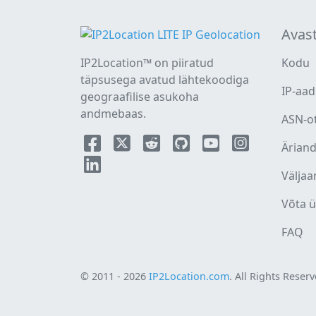
Avas
IP2Location™ on piiratud
Kodu
täpsusega avatud lähtekoodiga
IP-aad
geograafilise asukoha
andmebaas.
ASN-o
Ärian
Väljaa
Võta 
FAQ
© 2011 - 2026
IP2Location.com
. All Rights Reserv