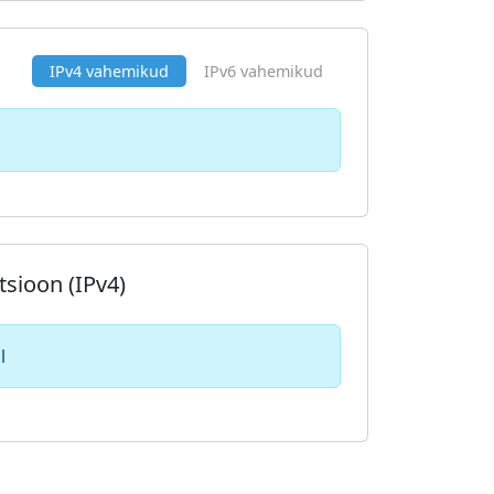
IPv4 vahemikud
IPv6 vahemikud
tsioon (IPv4)
l