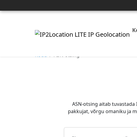
K
Kodu
ASN-otsing
ASN-otsing aitab tuvastada 
pakkujat, võrgu omaniku ja m