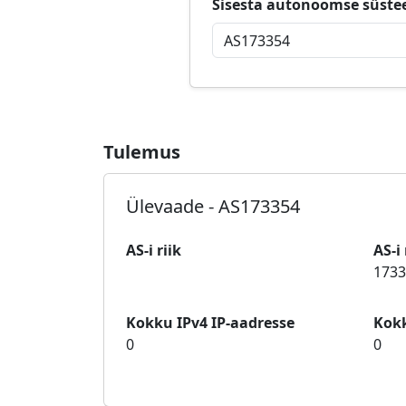
Sisesta autonoomse süste
Tulemus
Ülevaade - AS173354
AS-i riik
AS-i
1733
Kokku IPv4 IP-aadresse
Kokk
0
0