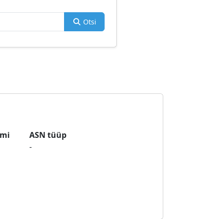
Otsi
imi
ASN tüüp
-