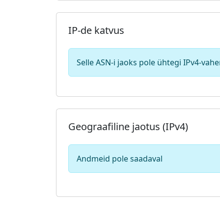
IP-de katvus
Selle ASN-i jaoks pole ühtegi IPv4-vah
Geograafiline jaotus (IPv4)
Andmeid pole saadaval