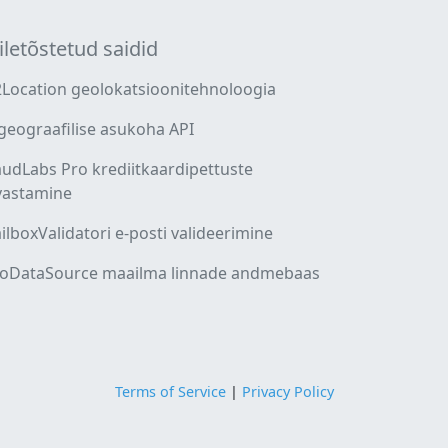
iletõstetud saidid
2Location geolokatsioonitehnoloogia
 geograafilise asukoha API
audLabs Pro krediitkaardipettuste
vastamine
ilboxValidatori e-posti valideerimine
oDataSource maailma linnade andmebaas
Terms of Service
|
Privacy Policy