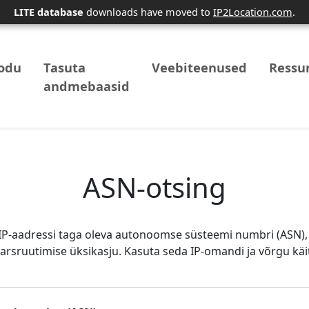
LITE database
downloads have moved to
IP2Location.com
.
odu
Tasuta
Veebiteenused
Ressu
andmebaasid
ASN-otsing
IP‑aadressi taga oleva autonoomse süsteemi numbri (ASN),
arsruutimise üksikasju. Kasuta seda IP‑omandi ja võrgu kä