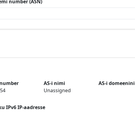
emi number (ASN)
 number
AS-i nimi
AS-i domeenin
54
Unassigned
u IPv6 IP-aadresse