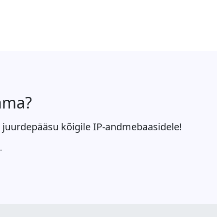
tama?
 juurdepääsu kõigile IP-andmebaasidele!
.