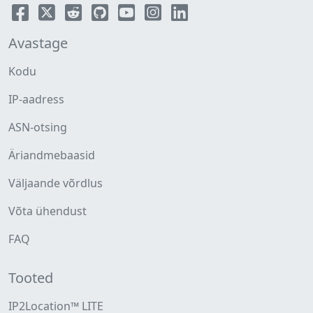
Avastage
Kodu
IP-aadress
ASN-otsing
Äriandmebaasid
Väljaande võrdlus
Võta ühendust
FAQ
Tooted
IP2Location™ LITE