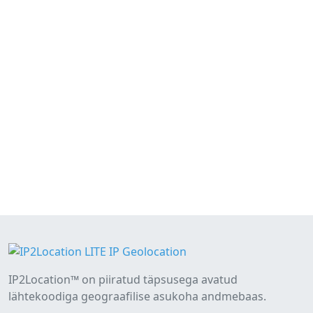
IP2Location™ on piiratud täpsusega avatud
lähtekoodiga geograafilise asukoha andmebaas.