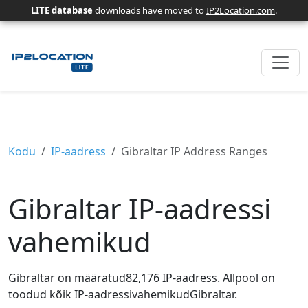
LITE database
downloads have moved to
IP2Location.com
.
Kodu
IP-aadress
Gibraltar IP Address Ranges
Gibraltar IP-aadressi
vahemikud
Gibraltar on määratud82,176 IP-aadress. Allpool on
toodud kõik IP-aadressivahemikudGibraltar.