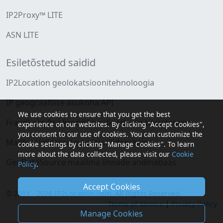
IP2Proxy™ LITE
ASN LITE
Esiletõstetud saidid
IP2Location geolokatsioonitehnoloogia
IP geograafilise asukoha API
We use cookies to ensure that you get the best
FraudLabs Pro krediitkaardipettuste tuvastamine
experience on our websites. By clicking "Accept Cookies",
you consent to our use of cookies. You can customize the
MailboxValidatori e-posti valideerimine
cookie settings by clicking "Manage Cookies". To learn
more about the data collected, please visit our
Cookie
GeoDataSource maailma linnade andmebaas
Policy
.
Accept Cookies
© 2011 - 2026
IP2Location.com
. All Rights Reserved.
Terms of Service
|
Privacy Policy
Manage Cookies