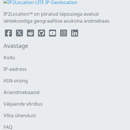
IP2Location™ on piiratud täpsusega avatud
lähtekoodiga geograafilise asukoha andmebaas.
Avastage
Kodu
IP-aadress
ASN-otsing
Äriandmebaasid
Väljaande võrdlus
Võta ühendust
FAQ