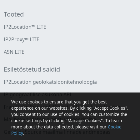
Tooted
IP2Location™ LITE
IP2Proxy™ LITE
ASN LITE
Esiletõstetud saidid
IP2Location geolokatsioonitehnoloogia
IP geograafilise asukoha API
We use cookies to ensure that you get the best
FraudLabs Pro krediitkaardipettuste tuvastamine
experience on our websites. By clicking "Accept Cookies",
you consent to our use of cookies. You can customize the
MailboxValidatori e-posti valideerimine
cookie settings by clicking "Manage Cookies". To learn
more about the data collected, please visit our
Cookie
GeoDataSource maailma linnade andmebaas
Policy
.