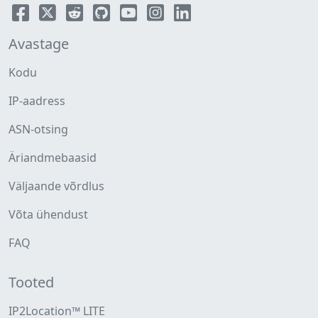
Avastage
Kodu
IP-aadress
ASN-otsing
Äriandmebaasid
Väljaande võrdlus
Võta ühendust
FAQ
Tooted
IP2Location™ LITE