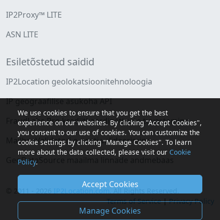
IP2Proxy™ LITE
ASN LITE
Esiletõstetud saidid
IP2Location geolokatsioonitehnoloogia
IP geograafilise asukoha API
We use cookies to ensure that you get the best
FraudLabs Pro krediitkaardipettuste tuvastamine
experience on our websites. By clicking "Accept Cookies",
you consent to our use of cookies. You can customize the
MailboxValidatori e-posti valideerimine
cookie settings by clicking "Manage Cookies". To learn
more about the data collected, please visit our
Cookie
GeoDataSource maailma linnade andmebaas
Policy
.
Accept Cookies
© 2011 - 2026
IP2Location.com
. All Rights Reserved.
Terms of Service
|
Privacy Policy
Manage Cookies