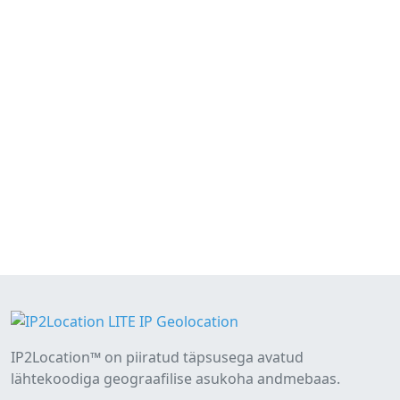
IP2Location™ on piiratud täpsusega avatud
lähtekoodiga geograafilise asukoha andmebaas.