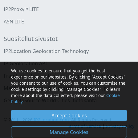
IP2Proxy™ LITE
ASN LITE
Suositellut sivustot
IP2Location Geolocation Technology
IP Geolocation API
We use cookies to ensure that you get the best
FraudLabs Pro -luottokorttipetosten havaitseminen
experience on our websites. By clicking "Accept Cookies",
you consent to our use of cookies. You can customize the
MailboxValidator-sähköpostin vahvistus
cookie settings by clicking "Manage Cookies". To learn
more about the data collected, please visit our
Cookie
GeoDataSource World Cities -tietokanta
Policy
.
Accept Cookies
© 2011 - 2026
IP2Location.com
. All Rights Reserved.
Terms of Service
|
Privacy Policy
Manage Cookies