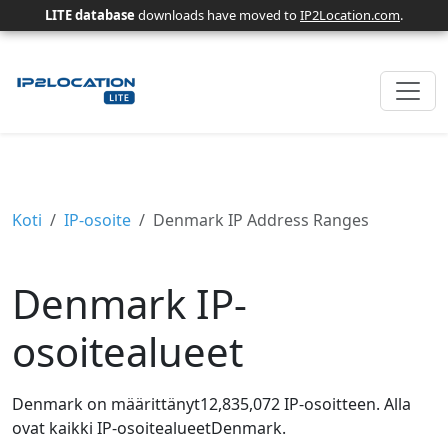
LITE database
downloads have moved to
IP2Location.com
.
Koti
IP-osoite
Denmark IP Address Ranges
Denmark IP-
osoitealueet
Denmark on määrittänyt12,835,072 IP-osoitteen. Alla
ovat kaikki IP-osoitealueetDenmark.