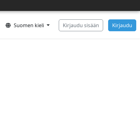
Suomen kieli
Kirjaudu sisään
Kirjaudu