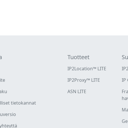
a
Tuotteet
Su
IP2Location™ LITE
IP
ite
IP2Proxy™ LITE
IP
aku
ASN LITE
Fr
ha
liset tietokannat
Ma
luversio
Ge
yhteyttä