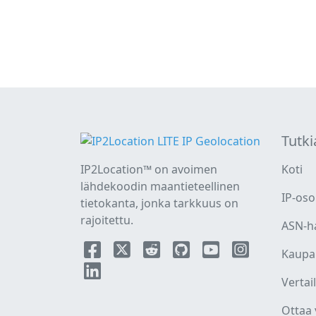
Tutki
IP2Location™ on avoimen
Koti
lähdekoodin maantieteellinen
IP-oso
tietokanta, jonka tarkkuus on
rajoitettu.
ASN-h
Kaupal
Vertai
Ottaa 