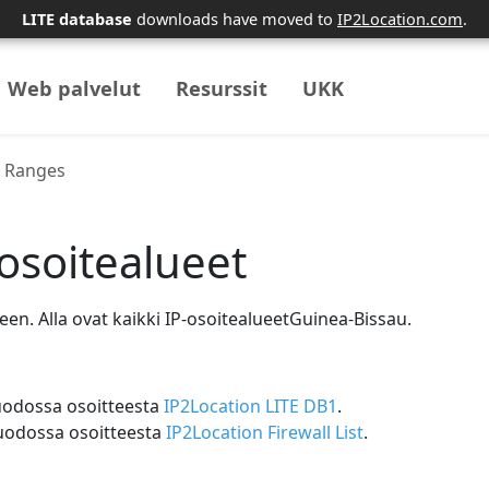
LITE database
downloads have moved to
IP2Location.com
.
Web palvelut
Resurssit
UKK
s Ranges
osoitealueet
en. Alla ovat kaikki IP-osoitealueetGuinea-Bissau.
muodossa osoitteesta
IP2Location LITE DB1
.
uodossa osoitteesta
IP2Location Firewall List
.