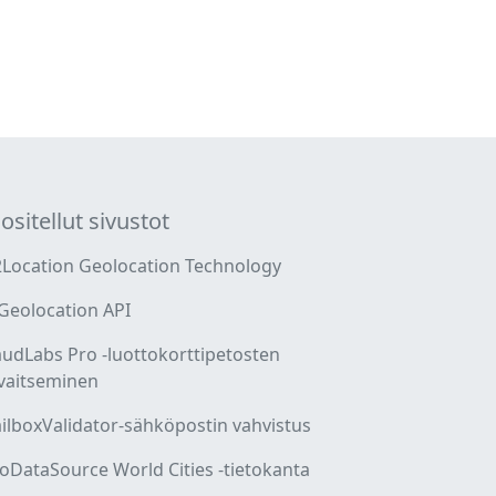
ositellut sivustot
2Location Geolocation Technology
 Geolocation API
audLabs Pro -luottokorttipetosten
vaitseminen
ilboxValidator-sähköpostin vahvistus
oDataSource World Cities -tietokanta