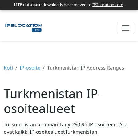
LITE database
downloads have moved to
IP2Location.com
.
Koti
IP-osoite
Turkmenistan IP Address Ranges
Turkmenistan IP-
osoitealueet
Turkmenistan on määrittänyt29,696 IP-osoitteen. Alla
ovat kaikki IP-osoitealueetTurkmenistan.