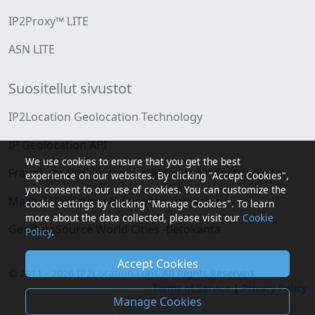
IP2Proxy™ LITE
ASN LITE
Suositellut sivustot
IP2Location Geolocation Technology
IP Geolocation API
We use cookies to ensure that you get the best
FraudLabs Pro -luottokorttipetosten havaitseminen
experience on our websites. By clicking "Accept Cookies",
you consent to our use of cookies. You can customize the
MailboxValidator-sähköpostin vahvistus
cookie settings by clicking "Manage Cookies". To learn
more about the data collected, please visit our
Cookie
GeoDataSource World Cities -tietokanta
Policy
.
Accept Cookies
© 2011 - 2026
IP2Location.com
. All Rights Reserved.
Terms of Service
|
Privacy Policy
Manage Cookies