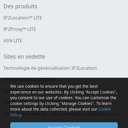
Des produits
IP2Location™ LITE
IP2Proxy™ LITE
ASN LITE
Sites en vedette
Technologie de géolocalisation IP2Location
API de géolocalisation IP
We use cookies to ensure that you get the best
Détection de fraude par carte de crédit FraudLabs Pro
experience on our websites. By clicking "Accept Cookies",
you consent to our use of cookies. You can customize the
MailboxValidator Email Validation
cookie settings by clicking "Manage Cookies". To learn
more about the data collected, please visit our
Cookie
Base de données des villes mondiales GeoDataSource
Policy
.
Accept Cookies