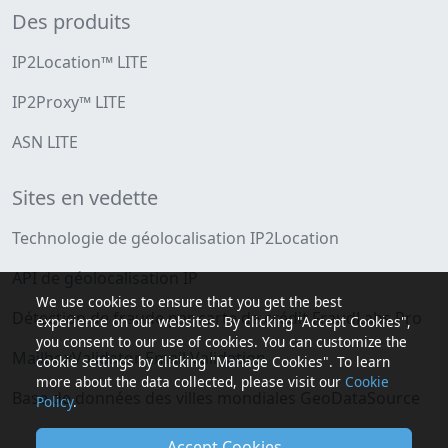
Des produits
IP2Location™ LITE
IP2Proxy™ LITE
ASN LITE
Sites en vedette
Technologie de géolocalisation IP2Location
API de géolocalisation IP
We use cookies to ensure that you get the best
Détection de fraude par carte de crédit FraudLabs Pro
experience on our websites. By clicking "Accept Cookies",
you consent to our use of cookies. You can customize the
MailboxValidator Email Validation
cookie settings by clicking "Manage Cookies". To learn
more about the data collected, please visit our
Cookie
Base de données des villes mondiales GeoDataSource
Policy
.
Accept Cookies