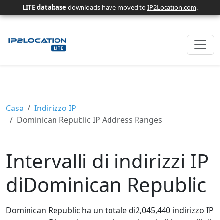
LITE database
downloads have moved to
IP2Location.com
.
Casa
Indirizzo IP
Dominican Republic IP Address Ranges
Intervalli di indirizzi IP
diDominican Republic
Dominican Republic ha un totale di2,045,440 indirizzo IP