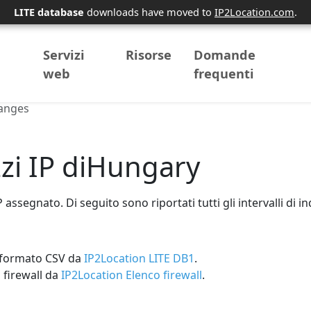
LITE database
downloads have moved to
IP2Location.com
.
Servizi
Risorse
Domande
web
frequenti
anges
izzi IP diHungary
assegnato. Di seguito sono riportati tutti gli intervalli di in
n formato CSV da
IP2Location LITE DB1
.
 firewall da
IP2Location Elenco firewall
.