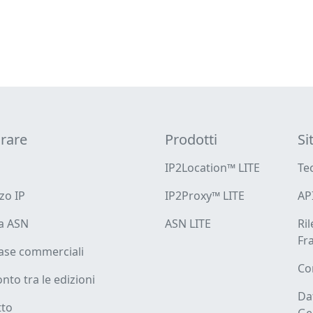
rare
Prodotti
Si
IP2Location™ LITE
Te
zzo IP
IP2Proxy™ LITE
AP
ca ASN
ASN LITE
Ri
Fr
ase commerciali
Co
nto tra le edizioni
Da
tto