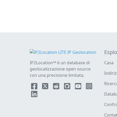
Esplo
IP2Location™ è un database di
Casa
geolocalizzazione open source
Indiri
con una precisione limitata.
Ricer
Datab
Confro
Conta