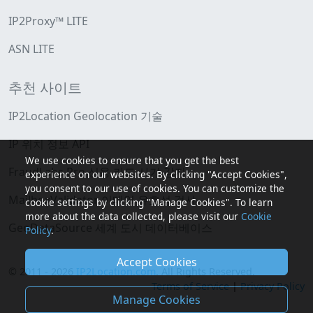
IP2Proxy™ LITE
ASN LITE
추천 사이트
IP2Location Geolocation 기술
IP 위치 정보 API
We use cookies to ensure that you get the best
FraudLabs Pro 신용 카드 사기 감지
experience on our websites. By clicking "Accept Cookies",
you consent to our use of cookies. You can customize the
MailboxValidator 이메일 유효성 검사
cookie settings by clicking "Manage Cookies". To learn
more about the data collected, please visit our
Cookie
GeoDataSource 세계 도시 데이터베이스
Policy
.
Accept Cookies
© 2011 - 2026
IP2Location.com
. All Rights Reserved.
Terms of Service
|
Privacy Policy
Manage Cookies