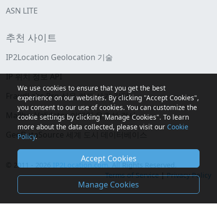
ASN LITE
추천 사이트
IP2Location Geolocation 기술
IP 위치 정보 API
We use cookies to ensure that you get the best
FraudLabs Pro 신용 카드 사기 감지
experience on our websites. By clicking "Accept Cookies",
you consent to our use of cookies. You can customize the
MailboxValidator 이메일 유효성 검사
cookie settings by clicking "Manage Cookies". To learn
more about the data collected, please visit our
Cookie
GeoDataSource 세계 도시 데이터베이스
Policy
.
Accept Cookies
© 2011 - 2026
IP2Location.com
. All Rights Reserved.
Terms of Service
|
Privacy Policy
Manage Cookies