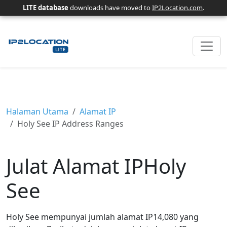
LITE database
downloads have moved to
IP2Location.com
.
Halaman Utama
Alamat IP
Holy See IP Address Ranges
Julat Alamat IPHoly
See
Holy See mempunyai jumlah alamat IP14,080 yang