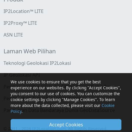
IP2Location™ LITE
IP2Proxy™ LITE
ASN LITE
Laman Web Pilihan
Teknologi Geolokasi IP2Lokasi
IP Geolokasi API
We use cookies to ensure that you get the best
Pengesanan Penipuan Kad Kredit FraudLabs Pro
experience on our websites. By clicking "Accept Cookies",
you consent to our use of cookies. You can customize the
Pengesahan E-mel MailboxValidator
cookie settings by clicking "Manage Cookies". To learn
more about the data collected, please visit our
Cookie
Pangkalan Data Bandaraya Dunia GeoDataSource
Policy
.
Accept Cookies
© 2011 - 2026
IP2Location.com
. All Rights Reserved.