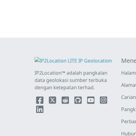
Mene
IP2Location™ adalah pangkalan
Halam
data geolokasi sumber terbuka
Alamat
dengan ketepatan terhad.
Caria
Pangk
Perban
Hubun