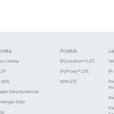
roka
Produk
La
an Utama
IP2Location™ LITE
Te
 IP
IP2Proxy™ LITE
IP
n ASN
ASN LITE
Pe
Pr
alan Data Komersial
Pe
dingan Edisi
Pa
gi