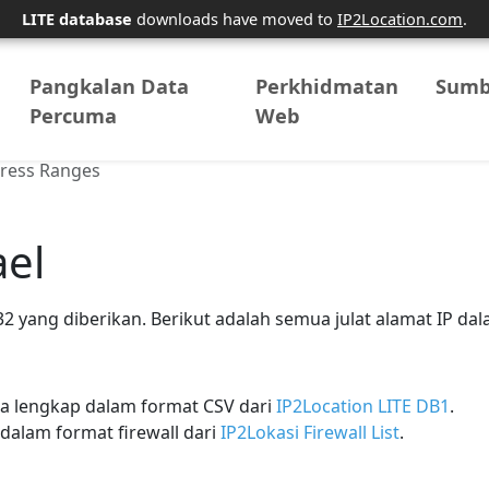
LITE database
downloads have moved to
IP2Location.com
.
Pangkalan Data
Perkhidmatan
Sumb
Percuma
Web
dress Ranges
ael
 yang diberikan. Berikut adalah semua julat alamat IP dal
 lengkap dalam format CSV dari
IP2Location LITE DB1
.
alam format firewall dari
IP2Lokasi Firewall List
.