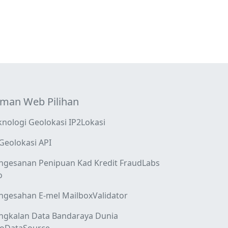
man Web Pilihan
knologi Geolokasi IP2Lokasi
 Geolokasi API
ngesanan Penipuan Kad Kredit FraudLabs
o
ngesahan E-mel MailboxValidator
ngkalan Data Bandaraya Dunia