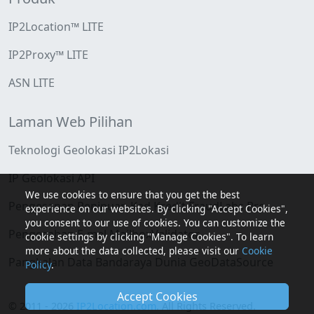
IP2Location™ LITE
IP2Proxy™ LITE
ASN LITE
Laman Web Pilihan
Teknologi Geolokasi IP2Lokasi
IP Geolokasi API
We use cookies to ensure that you get the best
Pengesanan Penipuan Kad Kredit FraudLabs Pro
experience on our websites. By clicking "Accept Cookies",
you consent to our use of cookies. You can customize the
Pengesahan E-mel MailboxValidator
cookie settings by clicking "Manage Cookies". To learn
more about the data collected, please visit our
Cookie
Pangkalan Data Bandaraya Dunia GeoDataSource
Policy
.
Accept Cookies
© 2011 - 2026
IP2Location.com
. All Rights Reserved.