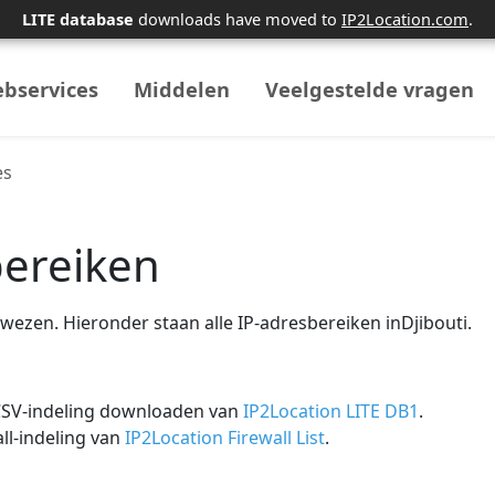
LITE database
downloads have moved to
IP2Location.com
.
bservices
Middelen
Veelgestelde vragen
es
bereiken
wezen. Hieronder staan ​​alle IP-adresbereiken inDjibouti.
 CSV-indeling downloaden van
IP2Location LITE DB1
.
ll-indeling van
IP2Location Firewall List
.