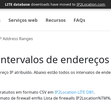
LITE database
downloads have moved to
IP2Location.com
.
s
Serviços web
Recursos
FAQs
P Address Ranges
ntervalos de endereços
eço IP atribuído. Abaixo estão todos os intervalos de en
gratuitos em formato CSV em
IP2Location LITE DB1
.
mato de firewall em%s Lista de firewalls IP2Location%TM%