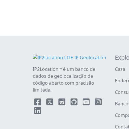
Explo
IP2Location™ é um banco de
Casa
dados de geolocalização de
Endere
código aberto com precisão
limitada.
Consu
Banco
Compa
Conta