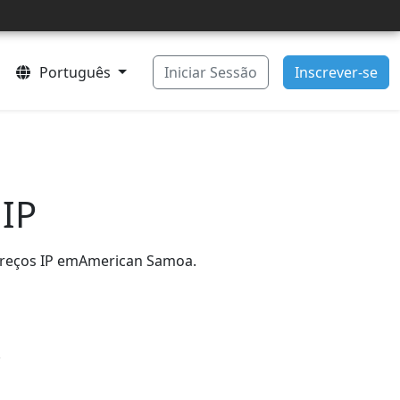
Português
Iniciar Sessão
Inscrever-se
 IP
dereços IP emAmerican Samoa.
.