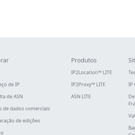
rar
Produtos
Si
IP2Location™ LITE
Te
ço de IP
IP2Proxy™ LITE
IP
lta de ASN
ASN LITE
De
Fr
s de dados comerciais
Va
ração de edições
Ba
to