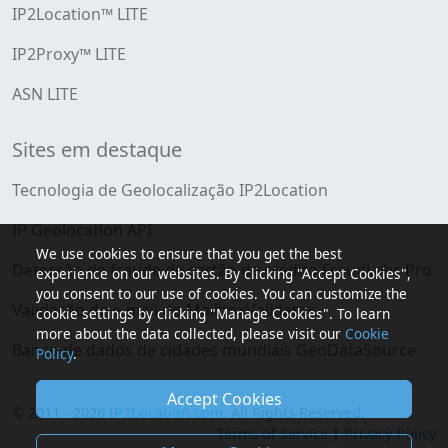
IP2Location™ LITE
IP2Proxy™ LITE
ASN LITE
Sites em destaque
Tecnologia de Geolocalização IP2Location
IP Geolocation API
We use cookies to ensure that you get the best
Detecção de fraude de cartão de crédito FraudLabs Pro
experience on our websites. By clicking "Accept Cookies",
you consent to our use of cookies. You can customize the
Validação de e-mail do MailboxValidator
cookie settings by clicking "Manage Cookies". To learn
more about the data collected, please visit our
Cookie
Banco de dados de cidades mundiais GeoDataSource
Policy
.
Accept Cookies
© 2011 - 2026
IP2Location.com
. All Rights Reserved.
Terms of Service
|
Privacy Policy