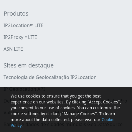
Produtos
IP2Location™ LITE
IP2Proxy™ LITE
ASN LITE
Sites em destaque
Tecnologia de Geolocalização IP2Location
IP Geolocation API
We use cookies to ensure that you get the best
Detecção de fraude de cartão de crédito FraudLabs Pro
experience on our websites. By clicking "Accept Cookies",
you consent to our use of cookies. You can customize the
Validação de e-mail do MailboxValidator
cookie settings by clicking "Manage Cookies". To learn
more about the data collected, please visit our
Cookie
Banco de dados de cidades mundiais GeoDataSource
Policy
.