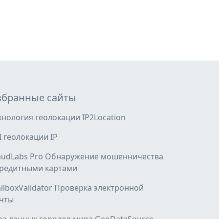
збранные сайты
хнология геолокации IP2Location
I геолокации IP
audLabs Pro Обнаружение мошенничества
кредитными картами
ilboxValidator Проверка электронной
чты