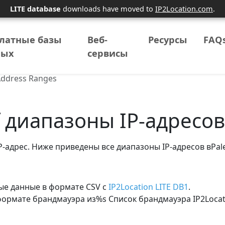
LITE database
downloads have moved to
IP2Location.com
.
латные базы
Веб-
Ресурсы
FAQ
ных
сервисы
 Address Ranges
of диапазоны IP-адресов
IP-адрес. Ниже приведены все диапазоны IP-адресов вPales
ые данные в формате CSV с
IP2Location LITE DB1
.
 формате брандмауэра из%s Список брандмауэра IP2Loc