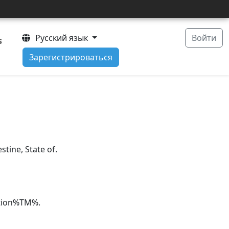
Pусский язык
Войти
s
Зарегистрироваться
tine, State of.
ation%TM%.