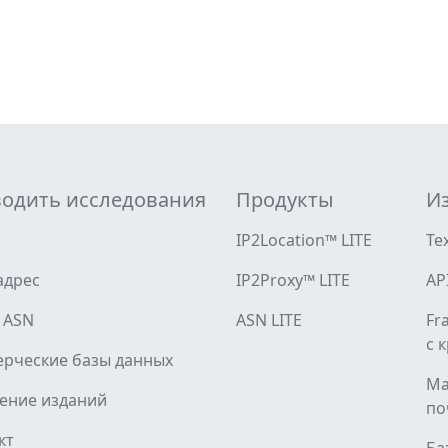
одить исследования
Продукты
И
IP2Location™ LITE
Те
адрес
IP2Proxy™ LITE
AP
 ASN
ASN LITE
Fr
с 
рческие базы данных
Ma
ение изданий
по
кт