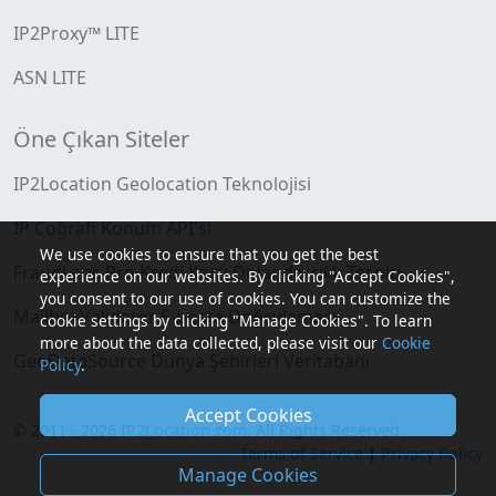
IP2Proxy™ LITE
ASN LITE
Öne Çıkan Siteler
IP2Location Geolocation Teknolojisi
IP Coğrafi Konum API'si
We use cookies to ensure that you get the best
FraudLabs Pro Kredi Kartı Dolandırıcılık Tespiti
experience on our websites. By clicking "Accept Cookies",
you consent to our use of cookies. You can customize the
MailboxValidator E-posta Doğrulaması
cookie settings by clicking "Manage Cookies". To learn
more about the data collected, please visit our
Cookie
GeoDataSource Dünya Şehirleri Veritabanı
Policy
.
Accept Cookies
© 2011 - 2026
IP2Location.com
. All Rights Reserved.
Terms of Service
|
Privacy Policy
Manage Cookies