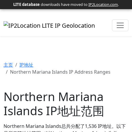
LITE database
downloads have moved to
IP2Location.com
.
主页
IP地址
Northern Mariana Islands IP Address Ranges
Northern Mariana
Islands IP地址范围
Northern Mariana Islands总共分配了1,536 IP地址。以下