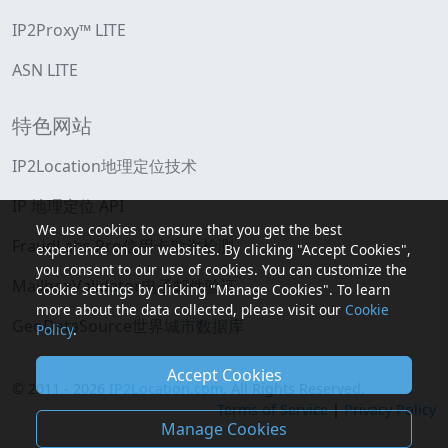
IP2Proxy™ LITE
ASN LITE
特色网站
IP2Location地理定位技术
IP 地理定位 API
We use cookies to ensure that you get the best
FraudLabs Pro信用卡欺诈检测
experience on our websites. By clicking "Accept Cookies",
you consent to our use of cookies. You can customize the
MailboxValidator电子邮件验证
cookie settings by clicking "Manage Cookies". To learn
more about the data collected, please visit our
Cookie
GeoDataSource世界城市数据库
Policy
.
Accept Cookies
© 2011 - 2026
IP2Location.com
. All Rights Reserved.
Terms of Service
|
Privacy Policy
Manage Cookies