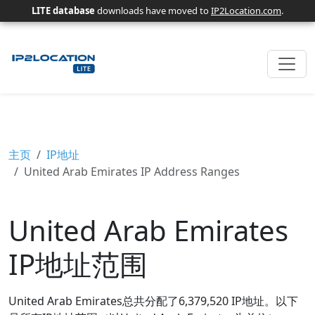
LITE database
downloads have moved to
IP2Location.com
.
主页
IP地址
United Arab Emirates IP Address Ranges
United Arab Emirates
IP地址范围
United Arab Emirates总共分配了6,379,520 IP地址。以下