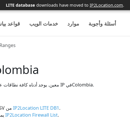
LITE database
downloads have moved to
IP2Location.com
.
أسئلة وأجوبة
موارد
خدمات الويب
قواعد بيان
 Ranges
نطاق IPColombia
Colombia لديه إجمالي17,955,328 عنوان IP معين. يوجد أدناه كافة نطاقات عناوين IP فيColombia.
يمكنك تنزيل البيانات المجانية الكاملة بتنسيق CSV من
IP2Location LITE DB1
.
يمك
IP2Location Firewall List
.