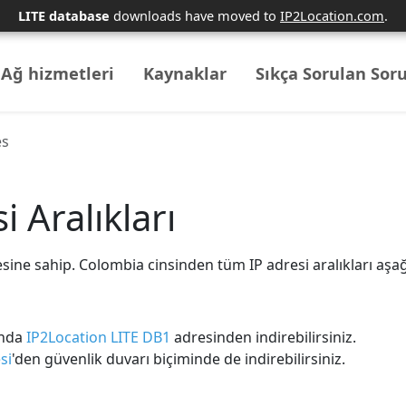
LITE database
downloads have moved to
IP2Location.com
.
Ağ hizmetleri
Kaynaklar
Sıkça Sorulan Soru
es
 Aralıkları
ine sahip. Colombia cinsinden tüm IP adresi aralıkları aşağ
ında
IP2Location LITE DB1
adresinden indirebilirsiniz.
si
'den güvenlik duvarı biçiminde de indirebilirsiniz.