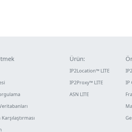
etmek
Ürün:
Ön
IP2Location™ LITE
IP
esi
IP2Proxy™ LITE
IP
orgulama
ASN LITE
Fra
 Veritabanları
Ma
Karşılaştırması
Ge
m