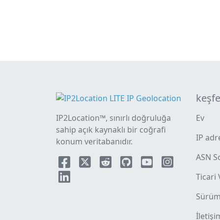
keşf
IP2Location™, sınırlı doğruluğa
Ev
sahip açık kaynaklı bir coğrafi
IP adr
konum veritabanıdır.
ASN S
Ticari
Sürüm 
İletişi