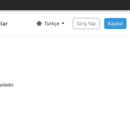
lar
Türkçe
Giriş Yap
Kaydol
ıdadır.