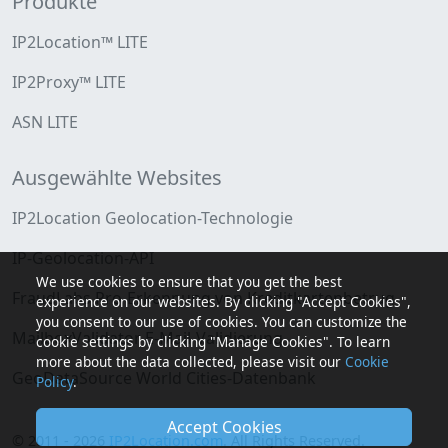
Produkte
IP2Location™ LITE
IP2Proxy™ LITE
ASN LITE
Ausgewählte Websites
IP2Location Geolocation-Technologie
IP-Geolocation-API
We use cookies to ensure that you get the best
FraudLabs Pro-Erkennung von Kreditkartenbetrug
experience on our websites. By clicking "Accept Cookies",
you consent to our use of cookies. You can customize the
MailboxValidator E-Mail-Validierung
cookie settings by clicking "Manage Cookies". To learn
more about the data collected, please visit our
Cookie
GeoDataSource World Cities-Datenbank
Policy
.
Accept Cookies
© 2011 - 2026
IP2Location.com
. All Rights Reserved.