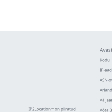
Avas
Kodu
IP-aad
ASN-o
Ärian
Väljaa
IP2Location™ on piiratud
Võta 