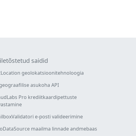
iletõstetud saidid
2Location geolokatsioonitehnoloogia
 geograafilise asukoha API
audLabs Pro krediitkaardipettuste
vastamine
ilboxValidatori e-posti valideerimine
oDataSource maailma linnade andmebaas