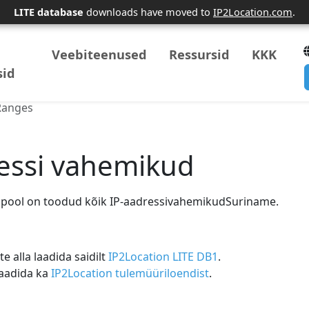
LITE database
downloads have moved to
IP2Location.com
.
Veebiteenused
Ressursid
KKK
id
Ranges
essi vahemikud
lpool on toodud kõik IP-aadressivahemikudSuriname.
alla laadida saidilt
IP2Location LITE DB1
.
laadida ka
IP2Location tulemüüriloendist
.