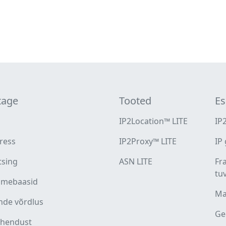
tage
Tooted
Es
IP2Location™ LITE
IP
ress
IP2Proxy™ LITE
IP
tsing
ASN LITE
Fr
tu
dmebaasid
Ma
nde võrdlus
Ge
ühendust