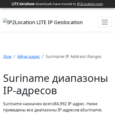
LITE database
downloads have moved to
IP2Location.com
.
Дом
Айпи адрес
Suriname IP Address Ranges
Suriname диапазоны
IP-адресов
Suriname назначен всего84,992 IP-адрес. Ниже
приведены все диапазоны IP-адресов вSuriname.