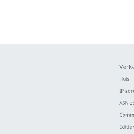
Verk
Huis
IP adr
ASN-z
Comme
Editie