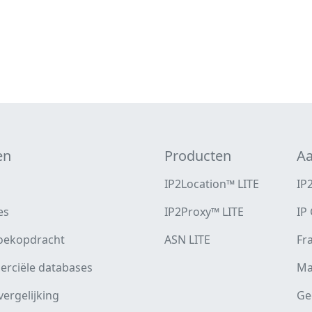
en
Producten
Aa
IP2Location™ LITE
IP
es
IP2Proxy™ LITE
IP
oekopdracht
ASN LITE
Fr
rciële databases
Ma
 vergelijking
Ge