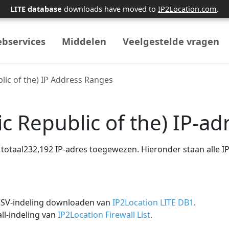
LITE database
downloads have moved to
IP2Location.com
.
bservices
Middelen
Veelgestelde vragen
ic of the) IP Address Ranges
 Republic of the) IP-ad
 totaal232,192 IP-adres toegewezen. Hieronder staan ​​alle
 CSV-indeling downloaden van
IP2Location LITE DB1
.
ll-indeling van
IP2Location Firewall List
.