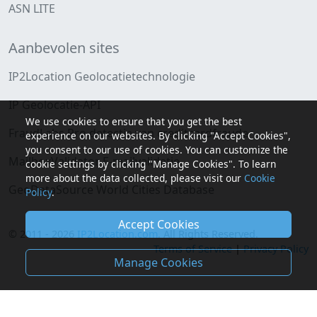
ASN LITE
Aanbevolen sites
IP2Location Geolocatietechnologie
IP Geolocatie-API
We use cookies to ensure that you get the best
FraudLabs Pro detectie van creditcardfraude
experience on our websites. By clicking "Accept Cookies",
you consent to our use of cookies. You can customize the
MailboxValidator E-mailvalidatie
cookie settings by clicking "Manage Cookies". To learn
more about the data collected, please visit our
Cookie
GeoDataSource World Cities Database
Policy
.
Accept Cookies
© 2011 - 2026
IP2Location.com
. All Rights Reserved.
Terms of Service
|
Privacy Policy
Manage Cookies