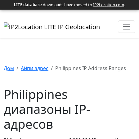
LITE database
downloads have moved to
IP2Location.com
.
Дом
Айпи адрес
Philippines IP Address Ranges
Philippines
диапазоны IP-
адресов