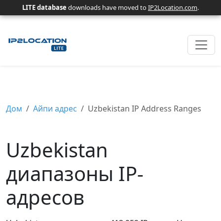
LITE database
downloads have moved to
IP2Location.com
.
Дом
Айпи адрес
Uzbekistan IP Address Ranges
Uzbekistan
диапазоны IP-
адресов