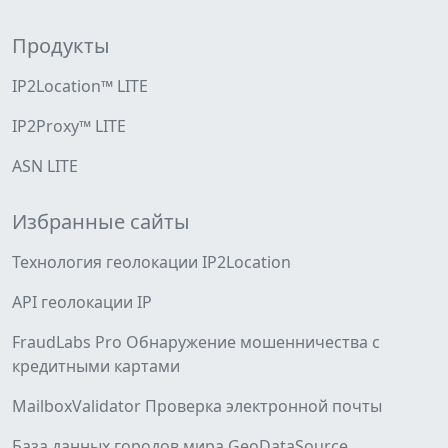
Продукты
IP2Location™ LITE
IP2Proxy™ LITE
ASN LITE
Избранные сайты
Технология геолокации IP2Location
API геолокации IP
FraudLabs Pro Обнаружение мошенничества с
кредитными картами
MailboxValidator Проверка электронной почты
База данных городов мира GeoDataSource