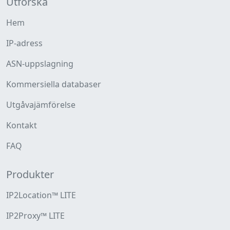
Utforska
Hem
IP-adress
ASN-uppslagning
Kommersiella databaser
Utgåvajämförelse
Kontakt
FAQ
Produkter
IP2Location™ LITE
IP2Proxy™ LITE