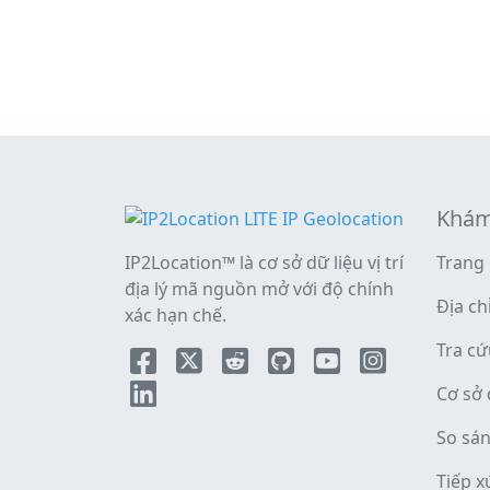
Khám
IP2Location™ là cơ sở dữ liệu vị trí
Trang
địa lý mã nguồn mở với độ chính
Địa chỉ
xác hạn chế.
Tra c
Cơ sở 
So sá
Tiếp x