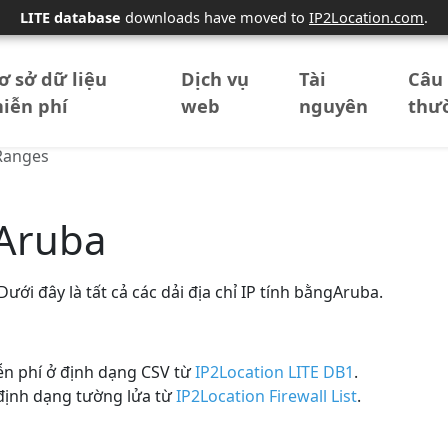
LITE database
downloads have moved to
IP2Location.com
.
ơ sở dữ liệu
Dịch vụ
Tài
Câu 
iễn phí
web
nguyên
thư
Ranges
PAruba
Dưới đây là tất cả các dải địa chỉ IP tính bằngAruba.
ễn phí ở định dạng CSV từ
IP2Location LITE DB1
.
định dạng tường lửa từ
IP2Location Firewall List
.