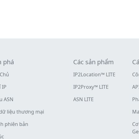
 phá
Các sản phẩm
Cá
 Chủ
IP2Location™ LITE
Cô
 IP
IP2Proxy™ LITE
API
ứu ASN
ASN LITE
Ph
dữ liệu thương mại
Ma
nh phiên bản
Cơ
Ge
úc