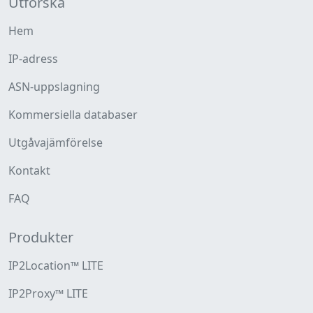
Utforska
Hem
IP-adress
ASN-uppslagning
Kommersiella databaser
Utgåvajämförelse
Kontakt
FAQ
Produkter
IP2Location™ LITE
IP2Proxy™ LITE