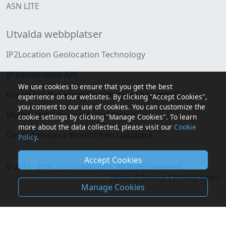
ASN LITE
Utvalda webbplatser
IP2Location Geolocation Technology
IP Geolocation API
We use cookies to ensure that you get the best
FraudLabs Pro kreditkortsbedrägeri upptäckt
experience on our websites. By clicking "Accept Cookies",
you consent to our use of cookies. You can customize the
MailboxValidator e-postvalidering
cookie settings by clicking "Manage Cookies". To learn
more about the data collected, please visit our
Cookie
GeoDataSource World Cities Database
Policy
.
Accept Cookies
© 2011 - 2026
IP2Location.com
. All Rights Reserved.
Terms of Service
|
Privacy Policy
Manage Cookies