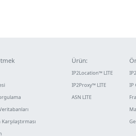
etmek
Ürün:
Ön
IP2Location™ LITE
IP
esi
IP2Proxy™ LITE
IP
orgulama
ASN LITE
Fra
 Veritabanları
Ma
Karşılaştırması
Ge
m