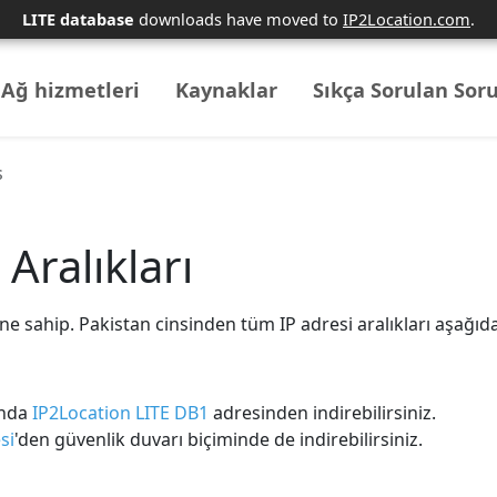
LITE database
downloads have moved to
IP2Location.com
.
Ağ hizmetleri
Kaynaklar
Sıkça Sorulan Soru
s
Aralıkları
e sahip. Pakistan cinsinden tüm IP adresi aralıkları aşağıda
ında
IP2Location LITE DB1
adresinden indirebilirsiniz.
si
'den güvenlik duvarı biçiminde de indirebilirsiniz.