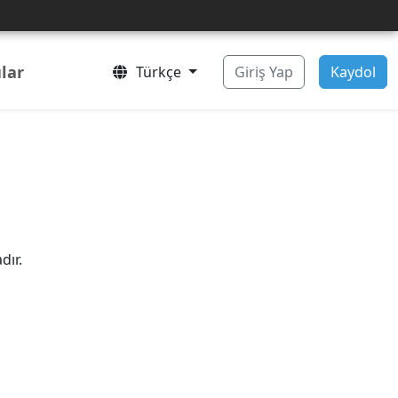
lar
Türkçe
Giriş Yap
Kaydol
dır.