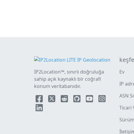
keşf
IP2Location™, sınırlı doğruluğa
Ev
sahip açık kaynaklı bir coğrafi
IP adr
konum veritabanıdır.
ASN S
Ticari
Sürüm 
İletişi