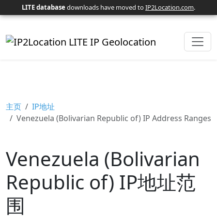
LITE database
downloads have moved to
IP2Location.com
.
主页
IP地址
Venezuela (Bolivarian Republic of) IP Address Ranges
Venezuela (Bolivarian
Republic of) IP地址范
围