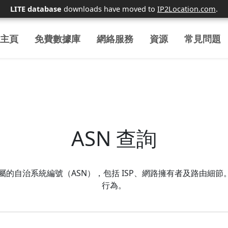
LITE database
downloads have moved to
IP2Location.com
.
主頁
免費數據庫
網絡服務
資源
常見問題
ASN 查詢
址所屬的自治系統編號（ASN），包括 ISP、網路擁有者及路由細節
行為。