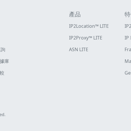
產品
特
IP2Location™ LITE
IP
IP2Proxy™ LITE
IP
查詢
ASN LITE
F
據庫
Ma
較
G
ed.