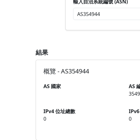
輸入自治系統編號 (ASN)
結果
概覽 - AS354944
AS 國家
AS 
3549
IPv4 位址總數
IPv
0
0