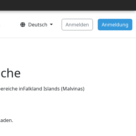
s
Deutsch
Anmelden
Anmeldung
iche
ereiche inFalkland Islands (Malvinas)
laden.