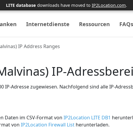
LITE database
downloads have moved to
IP2Location.com
.
banken
Internetdienste
Ressourcen
FAQ
Malvinas) IP Address Ranges
(Malvinas) IP-Adressbere
400 IP-Adresse zugewiesen. Nachfolgend sind alle IP-Adressb
sen Daten im CSV-Format von
IP2Location LITE DB1
herunter
ormat von
IP2Location Firewall List
herunterladen.