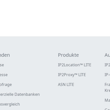
nden
Produkte
Au
se
IP2Location™ LITE
IP
esse
IP2Proxy™ LITE
IP
bfrage
ASN LITE
Fr
Kr
rzielle Datenbanken
Ma
nsvergleich