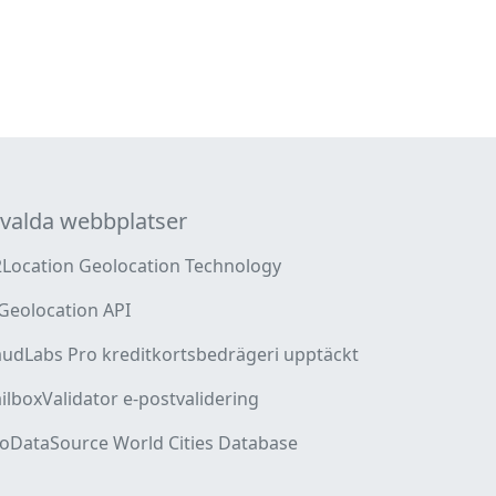
valda webbplatser
2Location Geolocation Technology
 Geolocation API
audLabs Pro kreditkortsbedrägeri upptäckt
ilboxValidator e-postvalidering
oDataSource World Cities Database