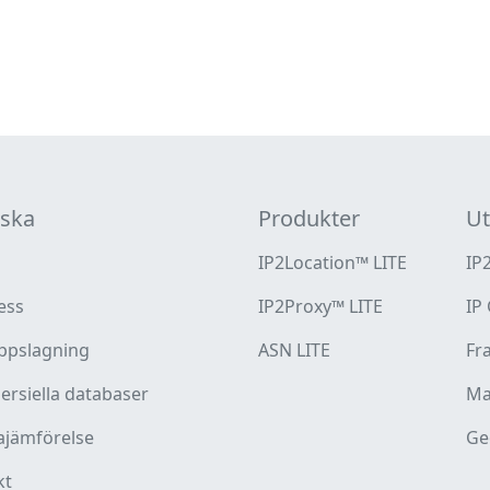
rska
Produkter
Ut
IP2Location™ LITE
IP
ess
IP2Proxy™ LITE
IP
ppslagning
ASN LITE
Fr
rsiella databaser
Ma
ajämförelse
Ge
kt