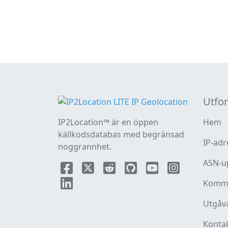
Utfo
IP2Location™ är en öppen
Hem
källkodsdatabas med begränsad
IP-adr
noggrannhet.
ASN-u
Komme
Utgåv
Konta