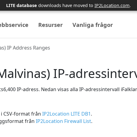
LITE database
downloads have moved to
IP2Location.com
.
bbservice
Resurser
Vanliga frågor
nas) IP Address Ranges
Malvinas) IP-adressinterv
ats6,400 IP-adress. Nedan visas alla IP-adressintervall iFalkla
 i CSV-format från
IP2Location LITE DB1
.
äggsformat från
IP2Location Firewall List
.