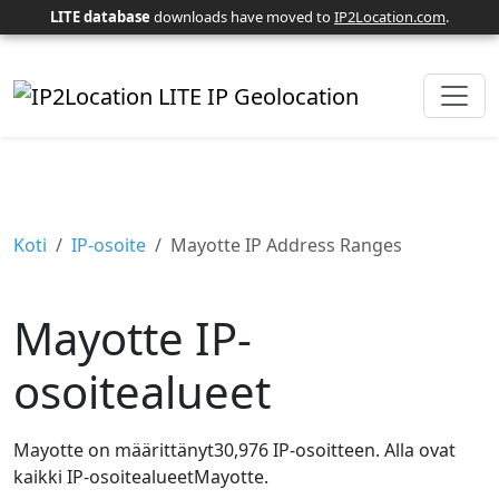
LITE database
downloads have moved to
IP2Location.com
.
Koti
IP-osoite
Mayotte IP Address Ranges
Mayotte IP-
osoitealueet
Mayotte on määrittänyt30,976 IP-osoitteen. Alla ovat
kaikki IP-osoitealueetMayotte.