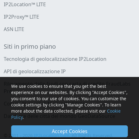
IP2Location™ LITE
IP2Proxy™ LITE
ASN LITE
Siti in primo piano
Tecnologia di geolocalizzazione IP2Location
API di geolocalizzazione IP
Rilevamento delle frodi con carta di credito FraudLabs
We use cookies to ensure that you get the best
Pro
experience on our websites. By clicking "Accept Cookies",
you consent to our use of cookies. You can customize the
Convalida email di MailboxValidator
cookie settings by clicking "Manage Cookies". To learn
more about the data collected, please visit our
Cookie
Database delle città del mondo GeoDataSource
Policy
.
Accept Cookies
© 2011 - 2026
IP2Location.com
. All Rights Reserved.