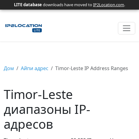
LITE database
downloads have moved to
IP2Location.com
.
Дом
Айпи адрес
Timor-Leste IP Address Ranges
Timor-Leste
диапазоны IP-
адресов