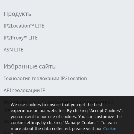
Продукты
IP2Location™ LITE
IP2Proxy™ LITE
ASN LITE
Избранные сайты
Технология геолокации IP2Location
API геолокации IP
FraudLabs Pro Обнаружение мошенничества с
We use cookies to ensure that you get the best
кредитными картами
experience on our websites. By clicking "Accept Cookies",
you consent to our use of cookies. You can customize the
MailboxValidator Проверка электронной почты
cookie settings by clicking "Manage Cookies". To learn
more about the data collected, please visit our
Cookie
База данных городов мира GeoDataSource