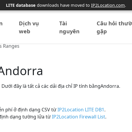
LITE database
downloads have moved to
IP2Location.com
.
n
Dịch vụ
Tài
Câu hỏi thư
web
nguyên
gặp
s Ranges
PAndorra
 Dưới đây là tất cả các dải địa chỉ IP tính bằngAndorra.
ễn phí ở định dạng CSV từ
IP2Location LITE DB1
.
định dạng tường lửa từ
IP2Location Firewall List
.