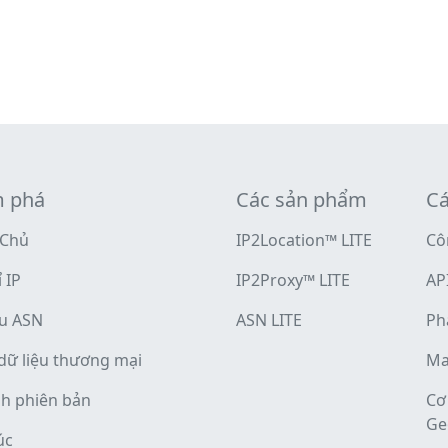
 phá
Các sản phẩm
Cá
 Chủ
IP2Location™ LITE
Cô
 IP
IP2Proxy™ LITE
API
ứu ASN
ASN LITE
Ph
dữ liệu thương mại
Ma
nh phiên bản
Cơ
Ge
úc