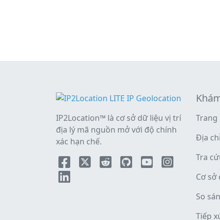
Khám
IP2Location™ là cơ sở dữ liệu vị trí
Trang
địa lý mã nguồn mở với độ chính
Địa chỉ
xác hạn chế.
Tra c
Cơ sở 
So sá
Tiếp x