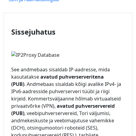
Sissejuhatus
See andmebaas sisaldab IP-aadresse, mida
kasutatakse
avatud puhverserveritena
(PUB)
. Andmebaas sisaldab kõigi avalike IPv4- ja
IPv6-aadresside puhverserveri tüübi ja riigi
kirjeid. Kommertsväljaanne hõlmab virtuaalseid
privaatvõrke (VPN),
avatud puhverservereid
(PUB)
, veebipuhverservereid, Tori väljumisi,
andmekeskuste ja veebimajutuse vahemikke
(DCH), otsingumootori roboteid (SES),
kodupuhverservereid (RES) ), tarbijate