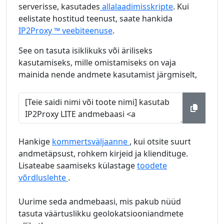
serverisse, kasutades
allalaadimisskripte
. Kui
eelistate hostitud teenust, saate hankida
IP2Proxy ™ veebiteenuse
.
See on tasuta isiklikuks või äriliseks
kasutamiseks, mille omistamiseks on vaja
mainida nende andmete kasutamist järgmiselt,
Hankige
kommertsväljaanne
, kui otsite suurt
andmetäpsust, rohkem kirjeid ja kliendituge.
Lisateabe saamiseks külastage
toodete
võrdluslehte
.
Uurime seda andmebaasi, mis pakub nüüd
tasuta väärtuslikku geolokatsiooniandmete