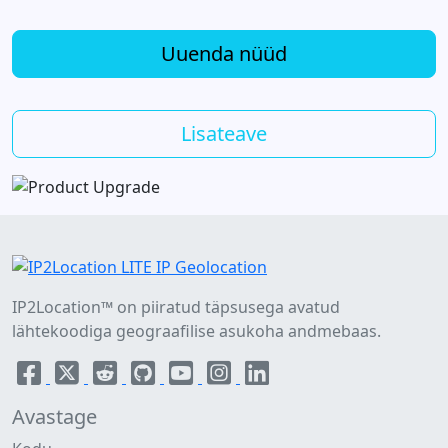
Uuenda nüüd
Lisateave
IP2Location™ on piiratud täpsusega avatud
lähtekoodiga geograafilise asukoha andmebaas.
Avastage