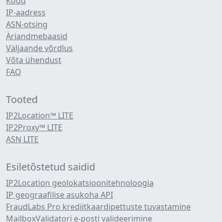
Kodu
IP-aadress
ASN-otsing
Äriandmebaasid
Väljaande võrdlus
Võta ühendust
FAQ
Tooted
IP2Location™ LITE
IP2Proxy™ LITE
ASN LITE
Esiletõstetud saidid
IP2Location geolokatsioonitehnoloogia
IP geograafilise asukoha API
FraudLabs Pro krediitkaardipettuste tuvastamine
MailboxValidatori e-posti valideerimine