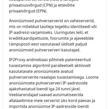
privaatsusvõrgud (CPN) ja ettevõtte
privaatvõrgud (EPN).
Anonüümsed puhverserverid on vaheserverid,
mis on mõeldud taotleja tegeliku identiteedi või
IP-aadressi varjamiseks. Uuringutes leiti, et
krediitkaardipettuste, foorumite ja ajaveebide
rämpsposti eest vastutavad üldiselt paljud
anonüümsed puhverserveri kasutajad.
IP2Proxy andmebaas põhineb patenteeritud
tuvastamise algoritmil paralleelselt aktiivselt
kasutatavate anonüümsete avatud
puhverserverite reaalajas tuvastamisega. Loome
anonüümsete puhverserveri IP-aadresside
ajakohastatud loendi iga 24 tunni järel.
Veebiarendajad saavad automatiseerida
allalaadimise meie serverist üks kord päevas ja
importida anonüümse IP-aadresside loendi