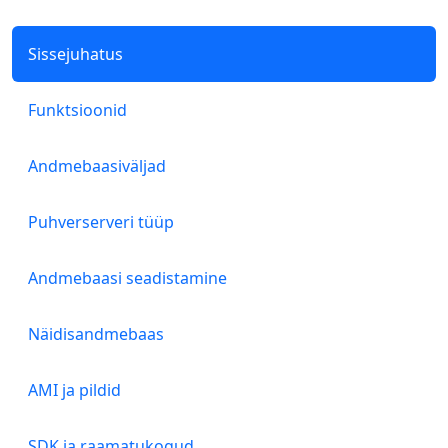
Sissejuhatus
Funktsioonid
Andmebaasiväljad
Puhverserveri tüüp
Andmebaasi seadistamine
Näidisandmebaas
AMI ja pildid
SDK ja raamatukogud