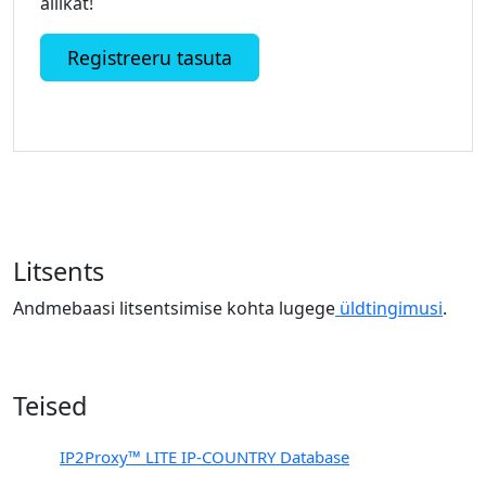
allikat!
Registreeru tasuta
Litsents
Andmebaasi litsentsimise kohta lugege
üldtingimusi
.
Teised
PX1
IP2Proxy™ LITE IP-COUNTRY Database