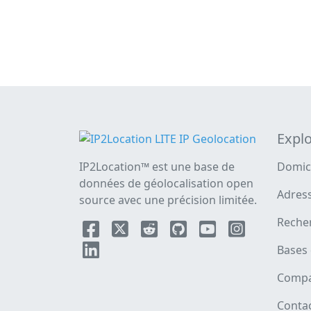
Explo
IP2Location™ est une base de
Domic
données de géolocalisation open
Adress
source avec une précision limitée.
Reche
Bases
Compa
Conta