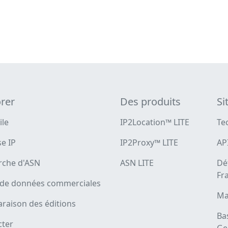
rer
Des produits
Si
ile
IP2Location™ LITE
Te
e IP
IP2Proxy™ LITE
AP
rche d'ASN
ASN LITE
Dé
Fr
 de données commerciales
Ma
raison des éditions
Ba
cter