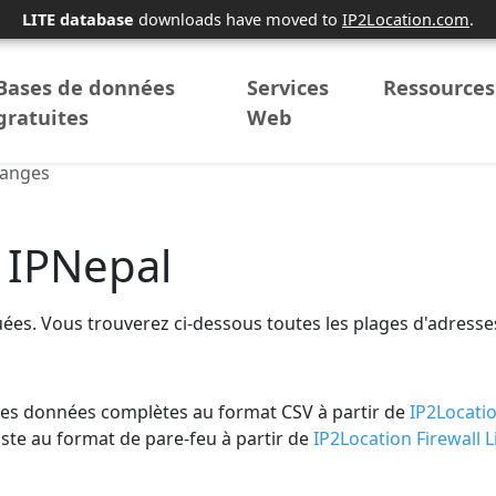
LITE database
downloads have moved to
IP2Location.com
.
Bases de données
Services
Ressources
gratuites
Web
Ranges
 IPNepal
uées. Vous trouverez ci-dessous toutes les plages d'adresse
les données complètes au format CSV à partir de
IP2Locatio
ste au format de pare-feu à partir de
IP2Location Firewall L