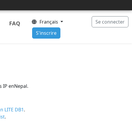
Français
Se connecter
FAQ
S'inscrire
s IP enNepal.
n LITE DB1
.
ist
.